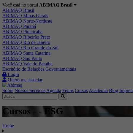
Você está no portal
ABIMAQ Brasil
ABIMAQ Brasil
ABIMAQ Minas Gerais
ABIMAQ Norte-Nordeste
ABIMAQ Paraná
ABIMAQ Piracicaba
ABIMAQ Ribeirão Preto
ABIMAQ Rio de Janeiro
ABIMAQ Rio Grande do Sul
ABIMAQ Santa Catarina
ABIMAQ São Paulo
ABIMAQ Vale do Paraíba
Escritório de Relações Governamentais
Login
Quero me associar
Sobre
Nossos Serviços
Agenda
Feiras
Cursos
Academia
Blog
Impren
Cursos - - ESG
Home