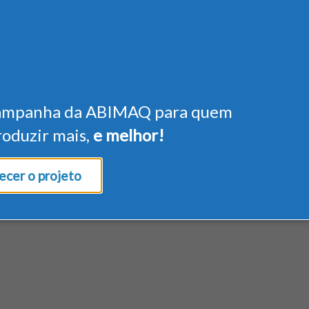
ampanha da ABIMAQ para quem
roduzir mais,
e melhor!
cer o projeto