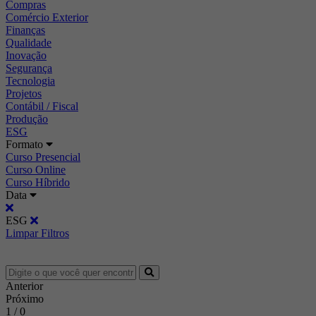
Compras
Comércio Exterior
Finanças
Qualidade
Inovação
Segurança
Tecnologia
Projetos
Contábil / Fiscal
Produção
ESG
Formato
Curso Presencial
Curso Online
Curso Híbrido
Data
ESG
Limpar Filtros
Anterior
Próximo
1 / 0