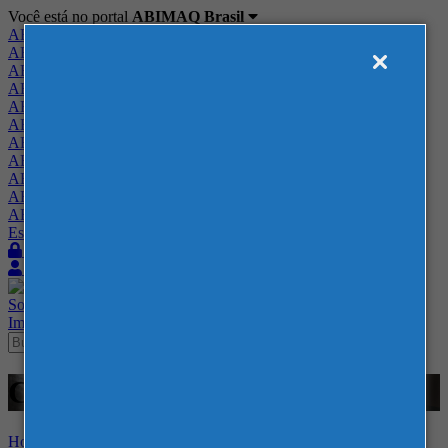
Você está no portal
ABIMAQ Brasil
ABIMAQ Brasil
ABIMAQ Minas Gerais
ABIMAQ Norte-Nordeste
ABIMAQ Paraná
ABIMAQ Piracicaba
ABIMAQ Ribeirão Preto
ABIMAQ Rio de Janeiro
ABIMAQ Rio Grande do Sul
ABIMAQ Santa Catarina
ABIMAQ São Paulo
ABIMAQ Vale do Paraíba
Escritório de Relações Governamentais
Login
Quero me associar
Sobre
Nossos Serviços
Agenda
Feiras
Cursos
Academia
Blog
Imprensa
Contato
Cursos - Curso Online -
Home