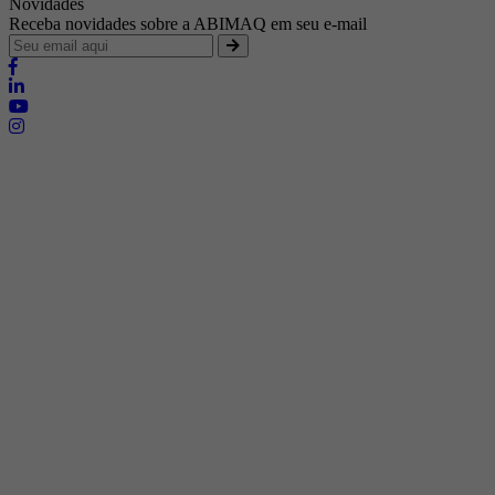
Novidades
Receba novidades sobre a ABIMAQ em seu e-mail
Brasília - Distrito Federal
Endereço:
SHIS - QI 11 - Bloco "S"
E-mail:
relgov@abimaq.org.br
Belo Horizonte - Minas Gerais
Endereço:
Av. Getúlio Vargas, 446 Sala 701 - Bairro: Funcionários
Telefone:
(31) 3281-9518
Celular:
(31) 98364-9534
E-mail:
srmg@abimaq.org.br
Curitiba - Paraná
Endereço:
Av. Com. Franco, 1341
Telefone:
(41) 3223-4826