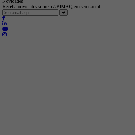
Novidades
Receba novidades sobre a ABIMAQ em seu e-mail
Brasília - Distrito Federal
Endereço:
SHIS - QI 11 - Bloco "S"
E-mail:
relgov@abimaq.org.br
Belo Horizonte - Minas Gerais
Endereço:
Av. Getúlio Vargas, 446 Sala 701 - Bairro: Funcionários
Telefone:
(31) 3281-9518
Celular:
(31) 98364-9534
E-mail:
srmg@abimaq.org.br
Curitiba - Paraná
Endereço:
Av. Com. Franco, 1341
Telefone:
(41) 3223-4826