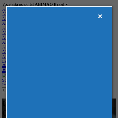
Você está no portal
ABIMAQ Brasil
ABIMAQ Brasil
ABIMAQ Minas Gerais
ABIMAQ Norte-Nordeste
ABIMAQ Paraná
ABIMAQ Piracicaba
ABIMAQ Ribeirão Preto
ABIMAQ Rio de Janeiro
ABIMAQ Rio Grande do Sul
ABIMAQ Santa Catarina
ABIMAQ São Paulo
ABIMAQ Vale do Paraíba
Escritório de Relações Governamentais
Login
Quero me associar
Sobre
Nossos Serviços
Agenda
Feiras
Cursos
Academia
Blog
Imprensa
Contato
Cursos - Transamerica Expo
Center - SP - Contábil / Fiscal