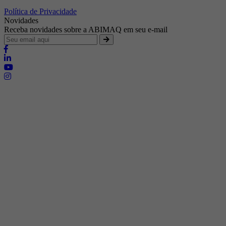
Política de Privacidade
Novidades
Receba novidades sobre a ABIMAQ em seu e-mail
Brasília - Distrito Federal
Endereço:
SHIS - QI 11 - Bloco "S"
E-mail:
relgov@abimaq.org.br
Belo Horizonte - Minas Gerais
Endereço:
Av. Getúlio Vargas, 446 Sala 701 - Bairro: Funcionários
Telefone:
(31) 3281-9518
Celular:
(31) 98364-9534
E-mail:
srmg@abimaq.org.br
Curitiba - Paraná