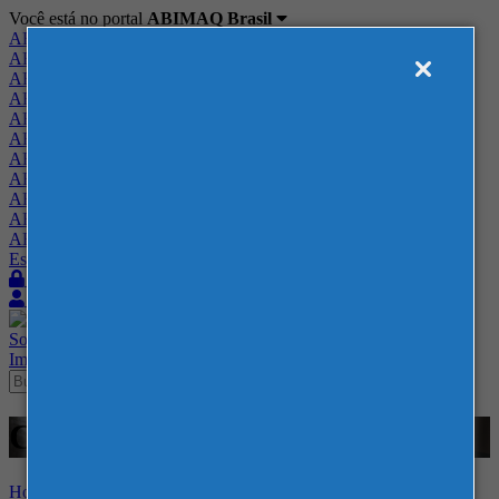
Você está no portal
ABIMAQ Brasil
ABIMAQ Brasil
ABIMAQ Minas Gerais
ABIMAQ Norte-Nordeste
ABIMAQ Paraná
ABIMAQ Piracicaba
ABIMAQ Ribeirão Preto
ABIMAQ Rio de Janeiro
ABIMAQ Rio Grande do Sul
ABIMAQ Santa Catarina
ABIMAQ São Paulo
ABIMAQ Vale do Paraíba
Escritório de Relações Governamentais
Login
Quero me associar
Sobre
Nossos Serviços
Agenda
Feiras
Cursos
Academia
Blog
Imprensa
Contato
Cursos - Polo Caruaru - PE -
Home