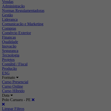
Vendas
Administração
Normas Regulamentadoras
Gestão
Liderança
Comunicação e Marketing
Compras
Comércio Exterior
Finanças
Qualidade
Inovação
Segurança
Tecnologia
Projetos
Contábil / Fiscal
Produção
ESG
Formato
Curso Presencial
Curso Online
Curso Híbrido
Data
Polo Caruaru - PE
Limpar Filtros