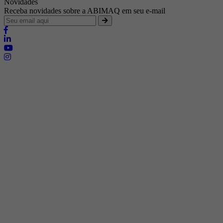
Novidades
Receba novidades sobre a ABIMAQ em seu e-mail
Brasília - Distrito Federal
Endereço:
SHIS - QI 11 - Bloco "S"
E-mail:
relgov@abimaq.org.br
Belo Horizonte - Minas Gerais
Endereço:
Av. Getúlio Vargas, 446 Sala 701 - Bairro: Funcionários
Telefone:
(31) 3281-9518
Celular:
(31) 98364-9534
E-mail:
srmg@abimaq.org.br
Curitiba - Paraná
Endereço:
Av. Com. Franco, 1341
Telefone:
(41) 3223-4826