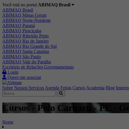
Você está no portal
ABIMAQ Brasil
ABIMAQ Brasil
ABIMAQ Minas Gerais
ABIMAQ Norte-Nordeste
ABIMAQ Paraná
ABIMAQ Piracicaba
ABIMAQ Ribeirão Preto
ABIMAQ Rio de Janeiro
ABIMAQ Rio Grande do Sul
ABIMAQ Santa Catarina
ABIMAQ São Paulo
ABIMAQ Vale do Paraíba
Escritório de Relações Governamentais
Login
Quero me associar
Sobre
Nossos Serviços
Agenda
Feiras
Cursos
Academia
Blog
Impren
Cursos - Polo Caruaru - PE - G
Home