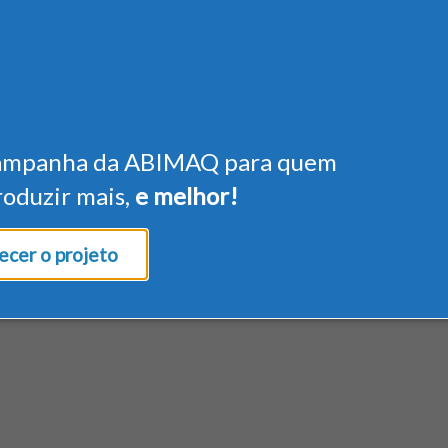
ampanha da ABIMAQ para quem
roduzir mais,
e melhor!
cer o projeto