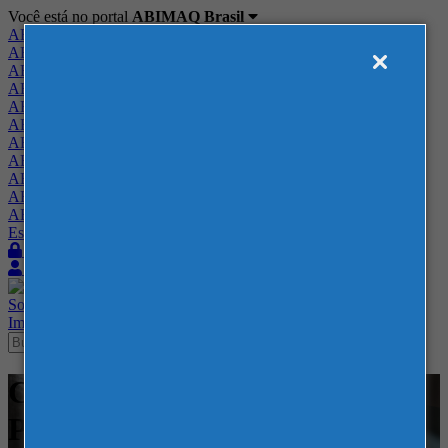
Você está no portal
ABIMAQ Brasil
ABIMAQ Brasil
ABIMAQ Minas Gerais
ABIMAQ Norte-Nordeste
ABIMAQ Paraná
ABIMAQ Piracicaba
ABIMAQ Ribeirão Preto
ABIMAQ Rio de Janeiro
ABIMAQ Rio Grande do Sul
ABIMAQ Santa Catarina
ABIMAQ São Paulo
ABIMAQ Vale do Paraíba
Escritório de Relações Governamentais
Login
Quero me associar
Sobre
Nossos Serviços
Agenda
Feiras
Cursos
Academia
Blog
Imprensa
Contato
Cursos - NAMPO Park -
Produção