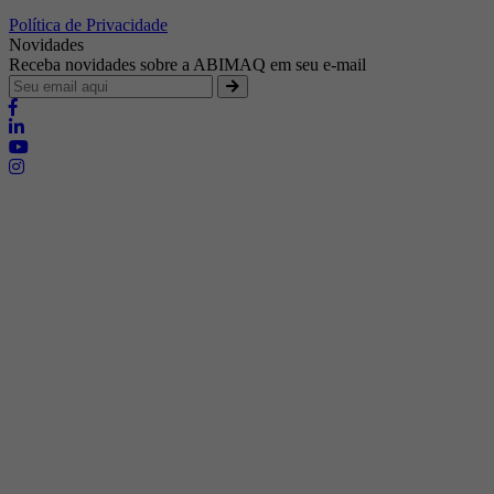
Política de Privacidade
Novidades
Receba novidades sobre a ABIMAQ em seu e-mail
Brasília - Distrito Federal
Endereço:
SHIS - QI 11 - Bloco "S"
E-mail:
relgov@abimaq.org.br
Belo Horizonte - Minas Gerais
Endereço:
Av. Getúlio Vargas, 446 Sala 701 - Bairro: Funcionários
Telefone:
(31) 3281-9518
Celular:
(31) 98364-9534
E-mail:
srmg@abimaq.org.br
Curitiba - Paraná