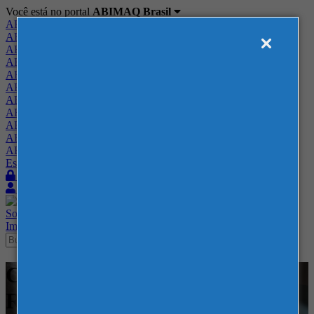
Você está no portal
ABIMAQ Brasil
ABIMAQ Brasil
ABIMAQ Minas Gerais
ABIMAQ Norte-Nordeste
ABIMAQ Paraná
ABIMAQ Piracicaba
ABIMAQ Ribeirão Preto
ABIMAQ Rio de Janeiro
ABIMAQ Rio Grande do Sul
ABIMAQ Santa Catarina
ABIMAQ São Paulo
ABIMAQ Vale do Paraíba
Escritório de Relações Governamentais
Login
Quero me associar
Sobre
Nossos Serviços
Agenda
Feiras
Cursos
Academia
Blog
Imprensa
Contato
Cursos - Hibrida - Normas
Regulamentadoras