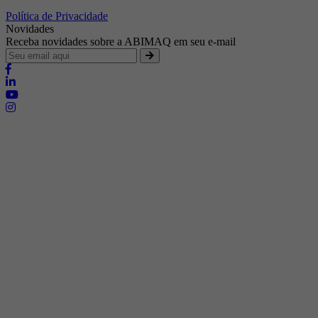
Política de Privacidade
Novidades
Receba novidades sobre a ABIMAQ em seu e-mail
Brasília - Distrito Federal
Endereço:
SHIS - QI 11 - Bloco "S"
E-mail:
relgov@abimaq.org.br
Belo Horizonte - Minas Gerais
Endereço:
Av. Getúlio Vargas, 446 Sala 701 - Bairro: Funcionários
Telefone:
(31) 3281-9518
Celular:
(31) 98364-9534
E-mail:
srmg@abimaq.org.br
Curitiba - Paraná