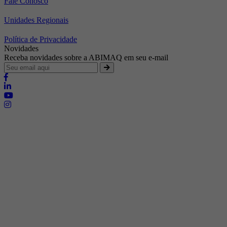
Fale Conosco
Unidades Regionais
Política de Privacidade
Novidades
Receba novidades sobre a ABIMAQ em seu e-mail
Brasília - Distrito Federal
Endereço:
SHIS - QI 11 - Bloco "S"
E-mail:
relgov@abimaq.org.br
Belo Horizonte - Minas Gerais
Endereço:
Av. Getúlio Vargas, 446 Sala 701 - Bairro: Funcionários
Telefone:
(31) 3281-9518
Celular:
(31) 98364-9534
E-mail:
srmg@abimaq.org.br