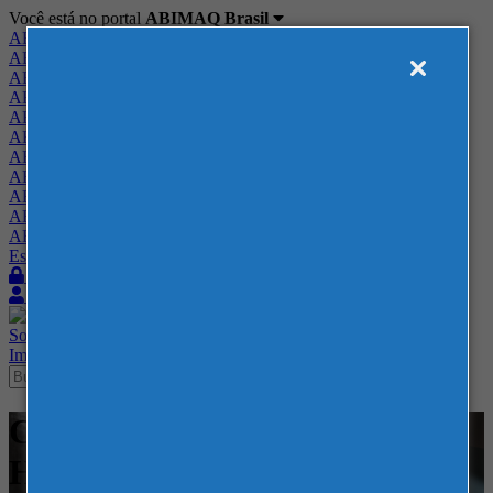
Você está no portal
ABIMAQ Brasil
ABIMAQ Brasil
ABIMAQ Minas Gerais
ABIMAQ Norte-Nordeste
ABIMAQ Paraná
ABIMAQ Piracicaba
ABIMAQ Ribeirão Preto
ABIMAQ Rio de Janeiro
ABIMAQ Rio Grande do Sul
ABIMAQ Santa Catarina
ABIMAQ São Paulo
ABIMAQ Vale do Paraíba
Escritório de Relações Governamentais
Login
Quero me associar
Sobre
Nossos Serviços
Agenda
Feiras
Cursos
Academia
Blog
Imprensa
Contato
Cursos - Hibrida - Curso
Híbrido - Normas