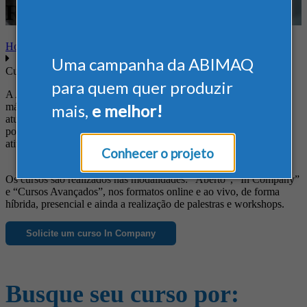
Regulamentadoras
Home
Uma campanha da ABIMAQ
Cursos
para quem quer produzir
A ABIMAQ oferece cursos diferenciados às empresas do setor de
máquinas e equipamentos, de forma a suprir suas necessidades em
mais,
e melhor!
atualização profissional, obtenção de novos conhecimentos, busca
por informações específicas e ainda para o aprimoramento das
atividades da empresa.
Conhecer o projeto
Os cursos são realizados nas modalidades: “Aberto”, “In Company”
e “Cursos Avançados”, nos formatos online e ao vivo, de forma
híbrida, presencial e ainda a realização de palestras e workshops.
Solicite um curso In Company
Busque seu curso por: