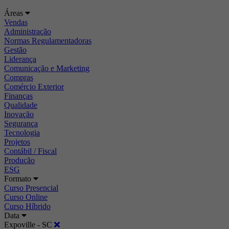
Áreas
Vendas
Administração
Normas Regulamentadoras
Gestão
Liderança
Comunicação e Marketing
Compras
Comércio Exterior
Finanças
Qualidade
Inovação
Segurança
Tecnologia
Projetos
Contábil / Fiscal
Produção
ESG
Formato
Curso Presencial
Curso Online
Curso Híbrido
Data
Expoville - SC