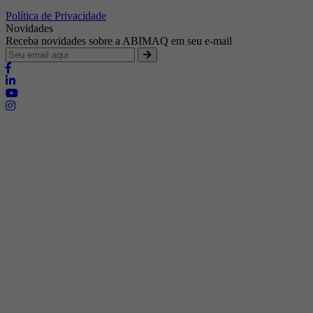
Política de Privacidade
Novidades
Receba novidades sobre a ABIMAQ em seu e-mail
Brasília - Distrito Federal
Endereço:
SHIS - QI 11 - Bloco "S"
E-mail:
relgov@abimaq.org.br
Belo Horizonte - Minas Gerais
Endereço:
Av. Getúlio Vargas, 446 Sala 701 - Bairro: Funcionários
Telefone:
(31) 3281-9518
Celular:
(31) 98364-9534
E-mail:
srmg@abimaq.org.br
Curitiba - Paraná