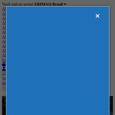
Você está no portal
ABIMAQ Brasil
ABIMAQ Brasil
ABIMAQ Minas Gerais
ABIMAQ Norte-Nordeste
ABIMAQ Paraná
ABIMAQ Piracicaba
ABIMAQ Ribeirão Preto
ABIMAQ Rio de Janeiro
ABIMAQ Rio Grande do Sul
ABIMAQ Santa Catarina
ABIMAQ São Paulo
ABIMAQ Vale do Paraíba
Escritório de Relações Governamentais
Login
Quero me associar
Sobre
Nossos Serviços
Agenda
Feiras
Cursos
Academia
Blog
Imprensa
Contato
Cursos - Expoville - SC -
Tecnologia