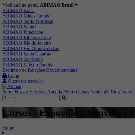
Você está no portal
ABIMAQ Brasil
ABIMAQ Brasil
ABIMAQ Minas Gerais
ABIMAQ Norte-Nordeste
ABIMAQ Paraná
ABIMAQ Piracicaba
ABIMAQ Ribeirão Preto
ABIMAQ Rio de Janeiro
ABIMAQ Rio Grande do Sul
ABIMAQ Santa Catarina
ABIMAQ São Paulo
ABIMAQ Vale do Paraíba
Escritório de Relações Governamentais
Login
Quero me associar
Sobre
Nossos Serviços
Agenda
Feiras
Cursos
Academia
Blog
Impren
Cursos - Expoville - Joinville 
Home