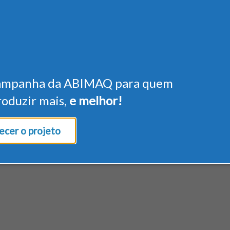
ampanha da ABIMAQ para quem
roduzir mais,
e melhor!
cer o projeto