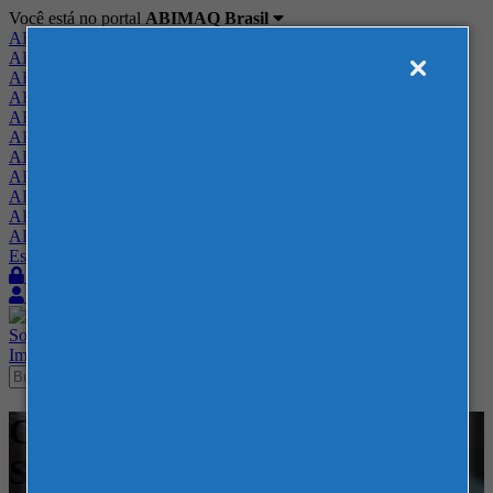
Você está no portal
ABIMAQ Brasil
ABIMAQ Brasil
ABIMAQ Minas Gerais
ABIMAQ Norte-Nordeste
ABIMAQ Paraná
ABIMAQ Piracicaba
ABIMAQ Ribeirão Preto
ABIMAQ Rio de Janeiro
ABIMAQ Rio Grande do Sul
ABIMAQ Santa Catarina
ABIMAQ São Paulo
ABIMAQ Vale do Paraíba
Escritório de Relações Governamentais
Login
Quero me associar
Sobre
Nossos Serviços
Agenda
Feiras
Cursos
Academia
Blog
Imprensa
Contato
Cursos - Expoville - Joinville -
SC - - Comunicação e