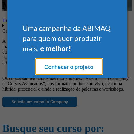
Marketing
Home
Uma campanha da ABIMAQ
Cursos
para quem quer produzir
A ABIMAQ oferece cursos diferenciados às empresas do setor de
máquinas e equipamentos, de forma a suprir suas necessidades em
mais,
e melhor!
atualização profissional, obtenção de novos conhecimentos, busca
por informações específicas e ainda para o aprimoramento das
atividades da empresa.
Conhecer o projeto
Os cursos são realizados nas modalidades: “Aberto”, “In Company”
e “Cursos Avançados”, nos formatos online e ao vivo, de forma
híbrida, presencial e ainda a realização de palestras e workshops.
Solicite um curso In Company
Busque seu curso por: