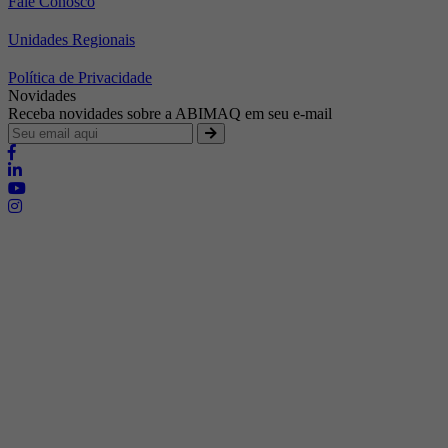
Fale Conosco
Unidades Regionais
Política de Privacidade
Novidades
Receba novidades sobre a ABIMAQ em seu e-mail
Brasília - Distrito Federal
Endereço:
SHIS - QI 11 - Bloco "S"
E-mail:
relgov@abimaq.org.br
Belo Horizonte - Minas Gerais
Endereço:
Av. Getúlio Vargas, 446 Sala 701 - Bairro: Funcionários
Telefone:
(31) 3281-9518
Celular:
(31) 98364-9534
E-mail:
srmg@abimaq.org.br