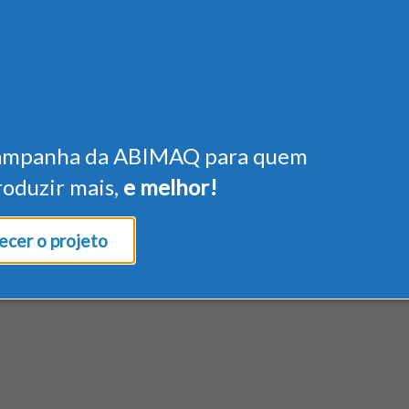
ampanha da ABIMAQ para quem
roduzir mais,
e melhor!
cer o projeto