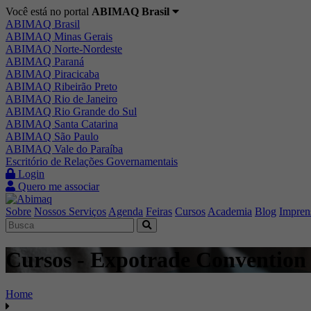
Você está no portal
ABIMAQ Brasil
ABIMAQ Brasil
ABIMAQ Minas Gerais
ABIMAQ Norte-Nordeste
ABIMAQ Paraná
ABIMAQ Piracicaba
ABIMAQ Ribeirão Preto
ABIMAQ Rio de Janeiro
ABIMAQ Rio Grande do Sul
ABIMAQ Santa Catarina
ABIMAQ São Paulo
ABIMAQ Vale do Paraíba
Escritório de Relações Governamentais
Login
Quero me associar
Sobre
Nossos Serviços
Agenda
Feiras
Cursos
Academia
Blog
Impren
Cursos - Expotrade Convention
Home