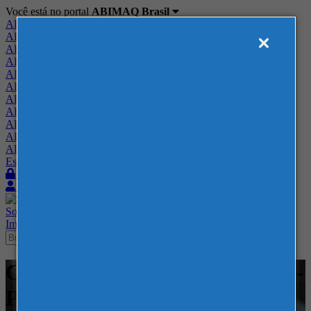
Você está no portal
ABIMAQ Brasil
ABIMAQ Brasil
ABIMAQ Minas Gerais
ABIMAQ Norte-Nordeste
ABIMAQ Paraná
ABIMAQ Piracicaba
ABIMAQ Ribeirão Preto
ABIMAQ Rio de Janeiro
ABIMAQ Rio Grande do Sul
ABIMAQ Santa Catarina
ABIMAQ São Paulo
ABIMAQ Vale do Paraíba
Escritório de Relações Governamentais
Login
Quero me associar
Sobre
Nossos Serviços
Agenda
Feiras
Cursos
Academia
Blog
Imprensa
Contato
Cursos - Expotrade - Curitiba -
PR - Comércio Exterior