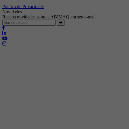
Política de Privacidade
Novidades
Receba novidades sobre a ABIMAQ em seu e-mail
Brasília - Distrito Federal
Endereço:
SHIS - QI 11 - Bloco "S"
E-mail:
relgov@abimaq.org.br
Belo Horizonte - Minas Gerais
Endereço:
Av. Getúlio Vargas, 446 Sala 701 - Bairro: Funcionários
Telefone:
(31) 3281-9518
Celular:
(31) 98364-9534
E-mail:
srmg@abimaq.org.br
Curitiba - Paraná