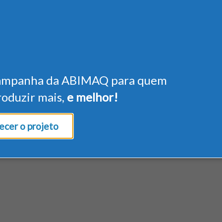
ampanha da ABIMAQ para quem
roduzir mais,
e melhor!
cer o projeto