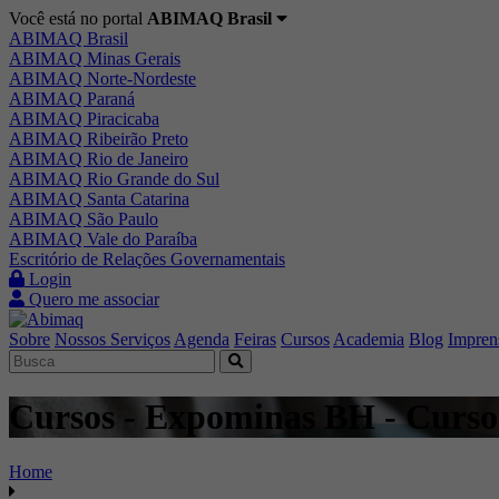
Você está no portal
ABIMAQ Brasil
ABIMAQ Brasil
ABIMAQ Minas Gerais
ABIMAQ Norte-Nordeste
ABIMAQ Paraná
ABIMAQ Piracicaba
ABIMAQ Ribeirão Preto
ABIMAQ Rio de Janeiro
ABIMAQ Rio Grande do Sul
ABIMAQ Santa Catarina
ABIMAQ São Paulo
ABIMAQ Vale do Paraíba
Escritório de Relações Governamentais
Login
Quero me associar
Sobre
Nossos Serviços
Agenda
Feiras
Cursos
Academia
Blog
Impren
Cursos - Expominas BH - Curso
Home