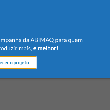
ampanha da ABIMAQ para quem
roduzir mais,
e melhor!
cer o projeto