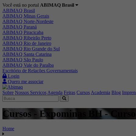
Você está no portal
ABIMAQ Brasil
ABIMAQ Brasil
ABIMAQ Minas Gerais
ABIMAQ Norte-Nordeste
ABIMAQ Paraná
ABIMAQ Piracicaba
ABIMAQ Ribeirão Preto
ABIMAQ Rio de Janeiro
ABIMAQ Rio Grande do Sul
ABIMAQ Santa Catarina
ABIMAQ São Paulo
ABIMAQ Vale do Paraíba
Escritório de Relações Governamentais
Login
Quero me associar
Sobre
Nossos Serviços
Agenda
Feiras
Cursos
Academia
Blog
Impren
Cursos - Expominas BH - Curso 
Home