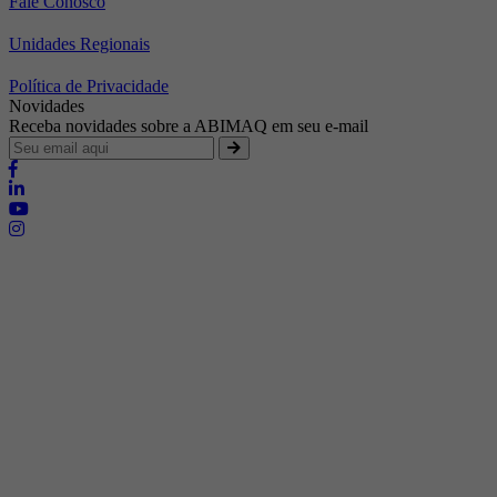
Fale Conosco
Unidades Regionais
Política de Privacidade
Novidades
Receba novidades sobre a ABIMAQ em seu e-mail
Brasília - Distrito Federal
Endereço:
SHIS - QI 11 - Bloco "S"
E-mail:
relgov@abimaq.org.br
Belo Horizonte - Minas Gerais
Endereço:
Av. Getúlio Vargas, 446 Sala 701 - Bairro: Funcionários
Telefone:
(31) 3281-9518
Celular:
(31) 98364-9534
E-mail:
srmg@abimaq.org.br