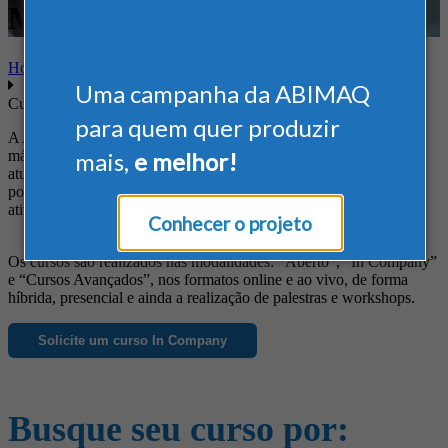
Marketing
Home
Uma campanha da ABIMAQ
Cursos
para quem quer produzir
A ABIMAQ oferece cursos diferenciados às empresas do setor de
máquinas e equipamentos, de forma a suprir suas necessidades em
mais,
e melhor!
atualização profissional, obtenção de novos conhecimentos, busca
por informações específicas e ainda para o aprimoramento das
atividades da empresa.
Conhecer o projeto
Os cursos são realizados nas modalidades: “Aberto”, “In Company”
e “Cursos Avançados”, nos formatos online e ao vivo, de forma
híbrida, presencial e ainda a realização de palestras e workshops.
Solicite um curso In Company
Busque seu curso por: