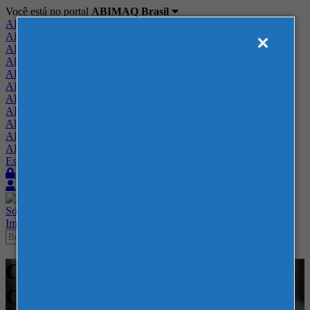
Você está no portal
ABIMAQ Brasil
ABIMAQ Brasil
ABIMAQ Minas Gerais
ABIMAQ Norte-Nordeste
ABIMAQ Paraná
ABIMAQ Piracicaba
ABIMAQ Ribeirão Preto
ABIMAQ Rio de Janeiro
ABIMAQ Rio Grande do Sul
ABIMAQ Santa Catarina
ABIMAQ São Paulo
ABIMAQ Vale do Paraíba
Escritório de Relações Governamentais
Login
Quero me associar
Sobre
Nossos Serviços
Agenda
Feiras
Cursos
Academia
Blog
Imprensa
Contato
Cursos - ExpoMag Convention
Center - - Comunicação e