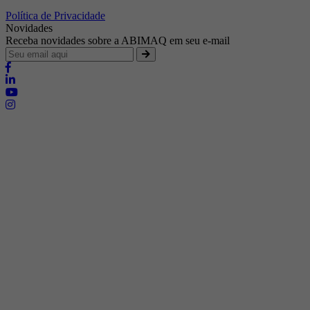
Política de Privacidade
Novidades
Receba novidades sobre a ABIMAQ em seu e-mail
Brasília - Distrito Federal
Endereço:
SHIS - QI 11 - Bloco "S"
E-mail:
relgov@abimaq.org.br
Belo Horizonte - Minas Gerais
Endereço:
Av. Getúlio Vargas, 446 Sala 701 - Bairro: Funcionários
Telefone:
(31) 3281-9518
Celular:
(31) 98364-9534
E-mail:
srmg@abimaq.org.br
Curitiba - Paraná