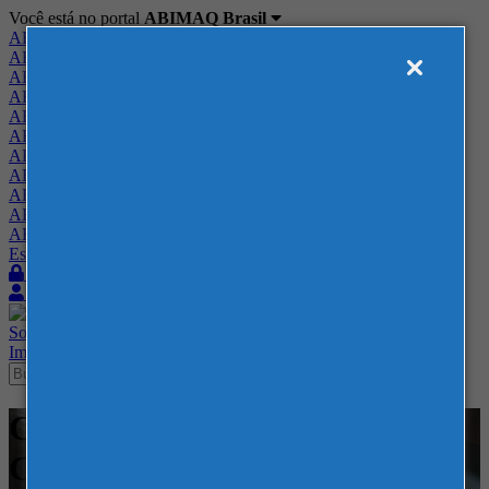
Você está no portal
ABIMAQ Brasil
ABIMAQ Brasil
ABIMAQ Minas Gerais
ABIMAQ Norte-Nordeste
ABIMAQ Paraná
ABIMAQ Piracicaba
ABIMAQ Ribeirão Preto
ABIMAQ Rio de Janeiro
ABIMAQ Rio Grande do Sul
ABIMAQ Santa Catarina
ABIMAQ São Paulo
ABIMAQ Vale do Paraíba
Escritório de Relações Governamentais
Login
Quero me associar
Sobre
Nossos Serviços
Agenda
Feiras
Cursos
Academia
Blog
Imprensa
Contato
Cursos - EXPOMINAS - BH -
Compras