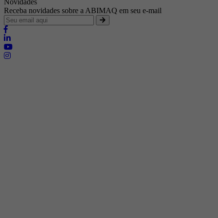
Novidades
Receba novidades sobre a ABIMAQ em seu e-mail
Brasília - Distrito Federal
Endereço:
SHIS - QI 11 - Bloco "S"
E-mail:
relgov@abimaq.org.br
Belo Horizonte - Minas Gerais
Endereço:
Av. Getúlio Vargas, 446 Sala 701 - Bairro: Funcionários
Telefone:
(31) 3281-9518
Celular:
(31) 98364-9534
E-mail:
srmg@abimaq.org.br
Curitiba - Paraná
Endereço:
Av. Com. Franco, 1341
Telefone:
(41) 3223-4826