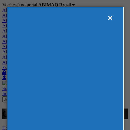
Você está no portal
ABIMAQ Brasil
ABIMAQ Brasil
ABIMAQ Minas Gerais
ABIMAQ Norte-Nordeste
ABIMAQ Paraná
ABIMAQ Piracicaba
ABIMAQ Ribeirão Preto
ABIMAQ Rio de Janeiro
ABIMAQ Rio Grande do Sul
ABIMAQ Santa Catarina
ABIMAQ São Paulo
ABIMAQ Vale do Paraíba
Escritório de Relações Governamentais
Login
Quero me associar
Sobre
Nossos Serviços
Agenda
Feiras
Cursos
Academia
Blog
Imprensa
Contato
Cursos - EXPOMINAS - BH -
Home