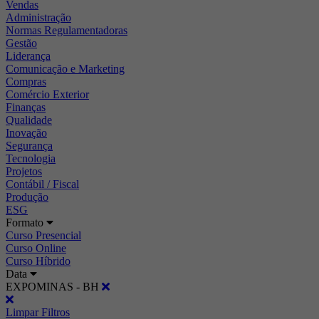
Vendas
Administração
Normas Regulamentadoras
Gestão
Liderança
Comunicação e Marketing
Compras
Comércio Exterior
Finanças
Qualidade
Inovação
Segurança
Tecnologia
Projetos
Contábil / Fiscal
Produção
ESG
Formato
Curso Presencial
Curso Online
Curso Híbrido
Data
EXPOMINAS - BH
Limpar Filtros