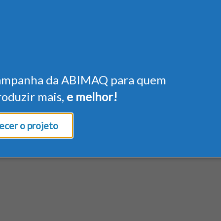
ampanha da ABIMAQ para quem
roduzir mais,
e melhor!
cer o projeto