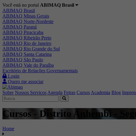
Você está no portal
ABIMAQ Brasil
ABIMAQ Brasil
ABIMAQ Minas Gerais
ABIMAQ Norte-Nordeste
ABIMAQ Paraná
ABIMAQ Piracicaba
ABIMAQ Ribeirão Preto
ABIMAQ Rio de Janeiro
ABIMAQ Rio Grande do Sul
ABIMAQ Santa Catarina
ABIMAQ São Paulo
ABIMAQ Vale do Paraíba
Escritório de Relações Governamentais
Login
Quero me associar
Sobre
Nossos Serviços
Agenda
Feiras
Cursos
Academia
Blog
Impren
Cursos - Distrito Anhembi - Se
Home