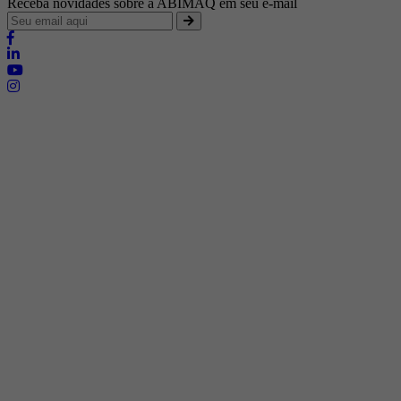
Receba novidades sobre a ABIMAQ em seu e-mail
Brasília - Distrito Federal
Endereço:
SHIS - QI 11 - Bloco "S"
E-mail:
relgov@abimaq.org.br
Belo Horizonte - Minas Gerais
Endereço:
Av. Getúlio Vargas, 446 Sala 701 - Bairro: Funcionários
Telefone:
(31) 3281-9518
Celular:
(31) 98364-9534
E-mail:
srmg@abimaq.org.br
Curitiba - Paraná
Endereço:
Av. Com. Franco, 1341
Telefone:
(41) 3223-4826
Celular:
(41) 99133-6247