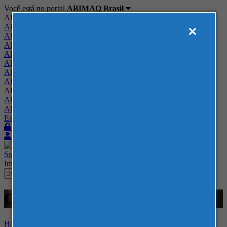
Você está no portal
ABIMAQ Brasil
ABIMAQ Brasil
ABIMAQ Minas Gerais
ABIMAQ Norte-Nordeste
ABIMAQ Paraná
ABIMAQ Piracicaba
ABIMAQ Ribeirão Preto
ABIMAQ Rio de Janeiro
ABIMAQ Rio Grande do Sul
ABIMAQ Santa Catarina
ABIMAQ São Paulo
ABIMAQ Vale do Paraíba
Escritório de Relações Governamentais
Login
Quero me associar
Sobre
Nossos Serviços
Agenda
Feiras
Cursos
Academia
Blog
Imprensa
Contato
Cursos - Corferias
Home