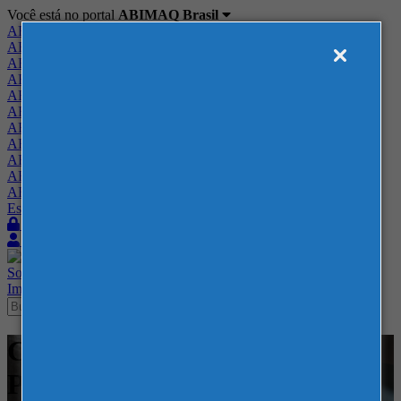
Você está no portal
ABIMAQ Brasil
ABIMAQ Brasil
ABIMAQ Minas Gerais
ABIMAQ Norte-Nordeste
ABIMAQ Paraná
ABIMAQ Piracicaba
ABIMAQ Ribeirão Preto
ABIMAQ Rio de Janeiro
ABIMAQ Rio Grande do Sul
ABIMAQ Santa Catarina
ABIMAQ São Paulo
ABIMAQ Vale do Paraíba
Escritório de Relações Governamentais
Login
Quero me associar
Sobre
Nossos Serviços
Agenda
Feiras
Cursos
Academia
Blog
Imprensa
Contato
Cursos - Corferias - Curso
Presencial