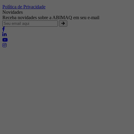
Política de Privacidade
Novidades
Receba novidades sobre a ABIMAQ em seu e-mail
Brasília - Distrito Federal
Endereço:
SHIS - QI 11 - Bloco "S"
E-mail:
relgov@abimaq.org.br
Belo Horizonte - Minas Gerais
Endereço:
Av. Getúlio Vargas, 446 Sala 701 - Bairro: Funcionários
Telefone:
(31) 3281-9518
Celular:
(31) 98364-9534
E-mail:
srmg@abimaq.org.br
Curitiba - Paraná