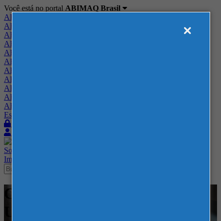
Você está no portal
ABIMAQ Brasil
ABIMAQ Brasil
ABIMAQ Minas Gerais
ABIMAQ Norte-Nordeste
ABIMAQ Paraná
ABIMAQ Piracicaba
ABIMAQ Ribeirão Preto
ABIMAQ Rio de Janeiro
ABIMAQ Rio Grande do Sul
ABIMAQ Santa Catarina
ABIMAQ São Paulo
ABIMAQ Vale do Paraíba
Escritório de Relações Governamentais
Login
Quero me associar
Sobre
Nossos Serviços
Agenda
Feiras
Cursos
Academia
Blog
Imprensa
Contato
Cursos - Chicago, IL - Estados
Unidos -