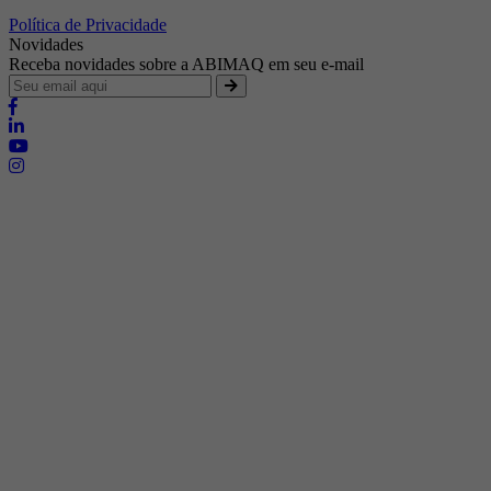
Política de Privacidade
Novidades
Receba novidades sobre a ABIMAQ em seu e-mail
Brasília - Distrito Federal
Endereço:
SHIS - QI 11 - Bloco "S"
E-mail:
relgov@abimaq.org.br
Belo Horizonte - Minas Gerais
Endereço:
Av. Getúlio Vargas, 446 Sala 701 - Bairro: Funcionários
Telefone:
(31) 3281-9518
Celular:
(31) 98364-9534
E-mail:
srmg@abimaq.org.br
Curitiba - Paraná