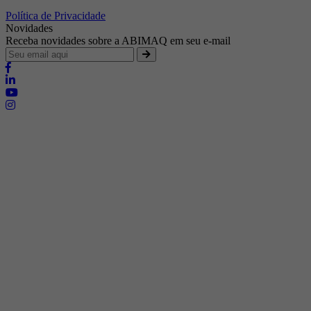
Política de Privacidade
Novidades
Receba novidades sobre a ABIMAQ em seu e-mail
Brasília - Distrito Federal
Endereço:
SHIS - QI 11 - Bloco "S"
E-mail:
relgov@abimaq.org.br
Belo Horizonte - Minas Gerais
Endereço:
Av. Getúlio Vargas, 446 Sala 701 - Bairro: Funcionários
Telefone:
(31) 3281-9518
Celular:
(31) 98364-9534
E-mail:
srmg@abimaq.org.br
Curitiba - Paraná