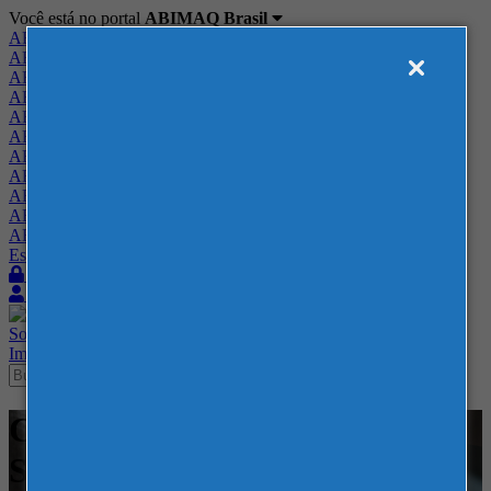
Você está no portal
ABIMAQ Brasil
ABIMAQ Brasil
ABIMAQ Minas Gerais
ABIMAQ Norte-Nordeste
ABIMAQ Paraná
ABIMAQ Piracicaba
ABIMAQ Ribeirão Preto
ABIMAQ Rio de Janeiro
ABIMAQ Rio Grande do Sul
ABIMAQ Santa Catarina
ABIMAQ São Paulo
ABIMAQ Vale do Paraíba
Escritório de Relações Governamentais
Login
Quero me associar
Sobre
Nossos Serviços
Agenda
Feiras
Cursos
Academia
Blog
Imprensa
Contato
Cursos - Blumenau - SC -
Segurança