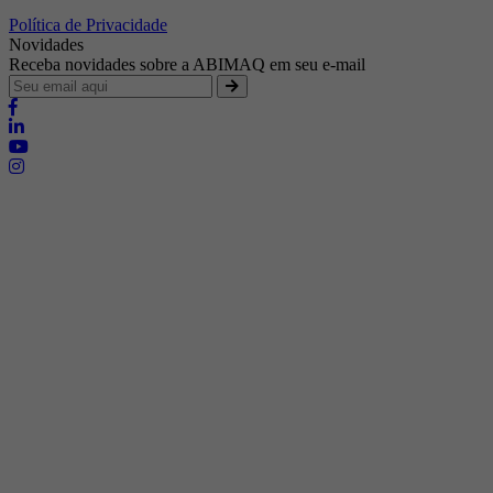
Política de Privacidade
Novidades
Receba novidades sobre a ABIMAQ em seu e-mail
Brasília - Distrito Federal
Endereço:
SHIS - QI 11 - Bloco "S"
E-mail:
relgov@abimaq.org.br
Belo Horizonte - Minas Gerais
Endereço:
Av. Getúlio Vargas, 446 Sala 701 - Bairro: Funcionários
Telefone:
(31) 3281-9518
Celular:
(31) 98364-9534
E-mail:
srmg@abimaq.org.br
Curitiba - Paraná