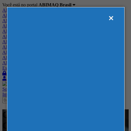
Você está no portal
ABIMAQ Brasil
ABIMAQ Brasil
ABIMAQ Minas Gerais
ABIMAQ Norte-Nordeste
ABIMAQ Paraná
ABIMAQ Piracicaba
ABIMAQ Ribeirão Preto
ABIMAQ Rio de Janeiro
ABIMAQ Rio Grande do Sul
ABIMAQ Santa Catarina
ABIMAQ São Paulo
ABIMAQ Vale do Paraíba
Escritório de Relações Governamentais
Login
Quero me associar
Sobre
Nossos Serviços
Agenda
Feiras
Cursos
Academia
Blog
Imprensa
Contato
Cursos - Arena Jaguariuna -
Comunicação e Marketing