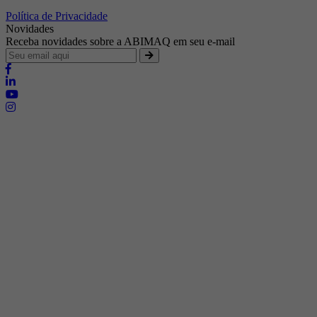
Política de Privacidade
Novidades
Receba novidades sobre a ABIMAQ em seu e-mail
Brasília - Distrito Federal
Endereço:
SHIS - QI 11 - Bloco "S"
E-mail:
relgov@abimaq.org.br
Belo Horizonte - Minas Gerais
Endereço:
Av. Getúlio Vargas, 446 Sala 701 - Bairro: Funcionários
Telefone:
(31) 3281-9518
Celular:
(31) 98364-9534
E-mail:
srmg@abimaq.org.br
Curitiba - Paraná