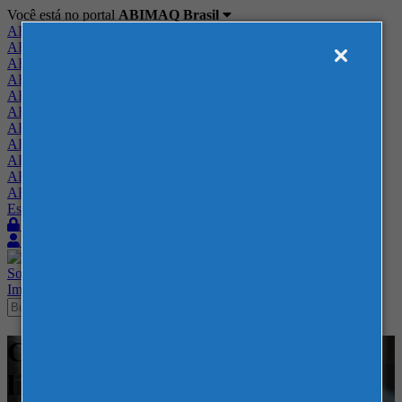
Você está no portal
ABIMAQ Brasil
ABIMAQ Brasil
ABIMAQ Minas Gerais
ABIMAQ Norte-Nordeste
ABIMAQ Paraná
ABIMAQ Piracicaba
ABIMAQ Ribeirão Preto
ABIMAQ Rio de Janeiro
ABIMAQ Rio Grande do Sul
ABIMAQ Santa Catarina
ABIMAQ São Paulo
ABIMAQ Vale do Paraíba
Escritório de Relações Governamentais
Login
Quero me associar
Sobre
Nossos Serviços
Agenda
Feiras
Cursos
Academia
Blog
Imprensa
Contato
Cursos - ABIMAQ - SP e On-
line - ESG