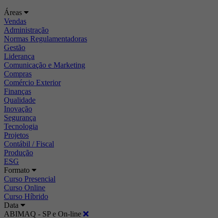
Áreas
Vendas
Administração
Normas Regulamentadoras
Gestão
Liderança
Comunicação e Marketing
Compras
Comércio Exterior
Finanças
Qualidade
Inovação
Segurança
Tecnologia
Projetos
Contábil / Fiscal
Produção
ESG
Formato
Curso Presencial
Curso Online
Curso Híbrido
Data
ABIMAQ - SP e On-line