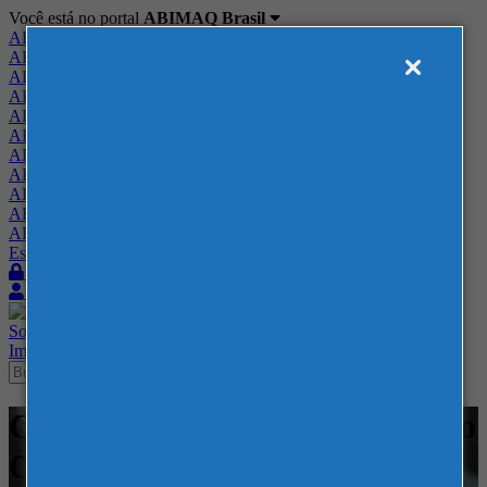
Você está no portal
ABIMAQ Brasil
ABIMAQ Brasil
ABIMAQ Minas Gerais
ABIMAQ Norte-Nordeste
ABIMAQ Paraná
ABIMAQ Piracicaba
ABIMAQ Ribeirão Preto
ABIMAQ Rio de Janeiro
ABIMAQ Rio Grande do Sul
ABIMAQ Santa Catarina
ABIMAQ São Paulo
ABIMAQ Vale do Paraíba
Escritório de Relações Governamentais
Login
Quero me associar
Sobre
Nossos Serviços
Agenda
Feiras
Cursos
Academia
Blog
Imprensa
Contato
Cursos - ABIMAQ - RJ - Curso
Online