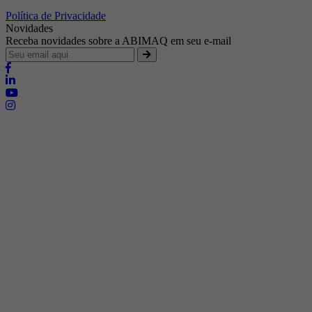
Política de Privacidade
Novidades
Receba novidades sobre a ABIMAQ em seu e-mail
Brasília - Distrito Federal
Endereço:
SHIS - QI 11 - Bloco "S"
E-mail:
relgov@abimaq.org.br
Belo Horizonte - Minas Gerais
Endereço:
Av. Getúlio Vargas, 446 Sala 701 - Bairro: Funcionários
Telefone:
(31) 3281-9518
Celular:
(31) 98364-9534
E-mail:
srmg@abimaq.org.br
Curitiba - Paraná