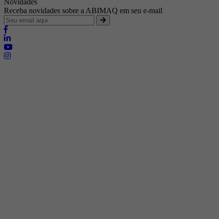
Novidades
Receba novidades sobre a ABIMAQ em seu e-mail
Brasília - Distrito Federal
Endereço:
SHIS - QI 11 - Bloco "S"
E-mail:
relgov@abimaq.org.br
Belo Horizonte - Minas Gerais
Endereço:
Av. Getúlio Vargas, 446 Sala 701 - Bairro: Funcionários
Telefone:
(31) 3281-9518
Celular:
(31) 98364-9534
E-mail:
srmg@abimaq.org.br
Curitiba - Paraná
Endereço:
Av. Com. Franco, 1341
Telefone:
(41) 3223-4826