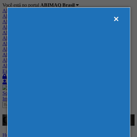
Você está no portal
ABIMAQ Brasil
ABIMAQ Brasil
ABIMAQ Minas Gerais
ABIMAQ Norte-Nordeste
ABIMAQ Paraná
ABIMAQ Piracicaba
ABIMAQ Ribeirão Preto
ABIMAQ Rio de Janeiro
ABIMAQ Rio Grande do Sul
ABIMAQ Santa Catarina
ABIMAQ São Paulo
ABIMAQ Vale do Paraíba
Escritório de Relações Governamentais
Login
Quero me associar
Sobre
Nossos Serviços
Agenda
Feiras
Cursos
Academia
Blog
Imprensa
Contato
Cursos - 25 - Contábil / Fiscal
Home