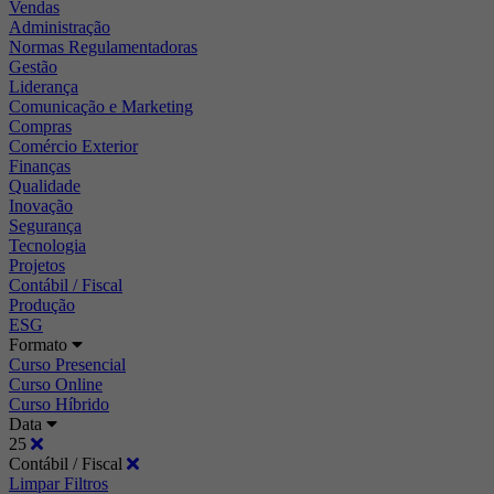
Vendas
Administração
Normas Regulamentadoras
Gestão
Liderança
Comunicação e Marketing
Compras
Comércio Exterior
Finanças
Qualidade
Inovação
Segurança
Tecnologia
Projetos
Contábil / Fiscal
Produção
ESG
Formato
Curso Presencial
Curso Online
Curso Híbrido
Data
25
Contábil / Fiscal
Limpar Filtros