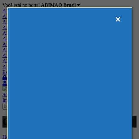
Você está no portal
ABIMAQ Brasil
ABIMAQ Brasil
ABIMAQ Minas Gerais
ABIMAQ Norte-Nordeste
ABIMAQ Paraná
ABIMAQ Piracicaba
ABIMAQ Ribeirão Preto
ABIMAQ Rio de Janeiro
ABIMAQ Rio Grande do Sul
ABIMAQ Santa Catarina
ABIMAQ São Paulo
ABIMAQ Vale do Paraíba
Escritório de Relações Governamentais
Login
Quero me associar
Sobre
Nossos Serviços
Agenda
Feiras
Cursos
Academia
Blog
Imprensa
Contato
Cursos - 25 - Curso Presencial
Home