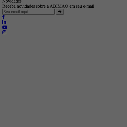
Novidades
Receba novidades sobre a ABIMAQ em seu e-mail
Brasília - Distrito Federal
Endereço:
SHIS - QI 11 - Bloco "S"
E-mail:
relgov@abimaq.org.br
Belo Horizonte - Minas Gerais
Endereço:
Av. Getúlio Vargas, 446 Sala 701 - Bairro: Funcionários
Telefone:
(31) 3281-9518
Celular:
(31) 98364-9534
E-mail:
srmg@abimaq.org.br
Curitiba - Paraná
Endereço:
Av. Com. Franco, 1341
Telefone:
(41) 3223-4826