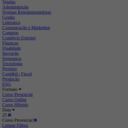
Vendas
Administração
Normas Regulamentadoras
Gestão
Liderança
Comunicação e Marketing
Compras
Comércio Exterior
Finanças
Qualidade
Inovação
Segurança
Tecnologia
Projetos
Contábil / Fiscal
Produção
ESG
Formato
Curso Presencial
Curso Online
Curso Híbrido
Data
25
Curso Presencial
Limpar Filtros