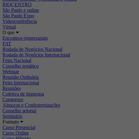
RIOCENTRO
São Paulo e online
São Paulo Expo
Videoconferência
Virtual
O que
Encontros empresariais
FAT
Rodada de Negócios Nacional
Rodada de Negócios Internacional
Feira Nacional
Conselho temático
Webinar
Reunião Ordinária
Feira Internacional
Reuniões
Coletiva de Imprensa
Congresso
Almoços e Confraternizações
Conselho setorial
Seminário
Formato
Curso Presencial
Curso Online
Curso Híbrido