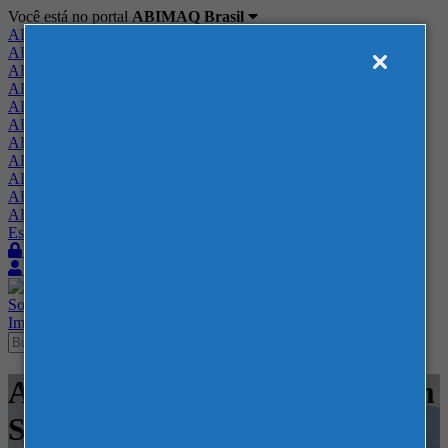
Você está no portal
ABIMAQ Brasil
ABIMAQ Brasil
ABIMAQ Minas Gerais
ABIMAQ Norte-Nordeste
ABIMAQ Paraná
ABIMAQ Piracicaba
ABIMAQ Ribeirão Preto
ABIMAQ Rio de Janeiro
ABIMAQ Rio Grande do Sul
ABIMAQ Santa Catarina
ABIMAQ São Paulo
ABIMAQ Vale do Paraíba
Escritório de Relações Governamentais
Login
Quero me associar
Sobre
Nossos Serviços
Agenda
Feiras
Cursos
Academia
Blog
Imprensa
Contato
Agenda - Distrito Anhembi, em
São Paulo-SP