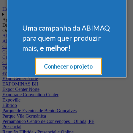
Home
Agenda
Data
Uma campanha da ABIMAQ
Onde
ABIMAQ - RJ
para quem quer produzir
ABIMAQ Rio de Janeiro
mais,
e melhor!
Centro de Convenções PUC - Campus II
Centro de Convenções Ulysses Guimarães
Centro de Feiras e Eventos da Festa da Uva
Centro Multieventos Fazenda Rio Grande
Conhecer o projeto
Distrito Anhembi
evento online
Expo Center Norte
EXPOMINAS BH
Expor Center Norte
Expotrade Convention Center
Expoville
Híbrido
Parque de Eventos de Bento Gonçalves
Parque Vila Germânica
Pernambuco Centro de Convenções - Olinda, PE
Presencial
Reunião Híbrida - Presencial e Online