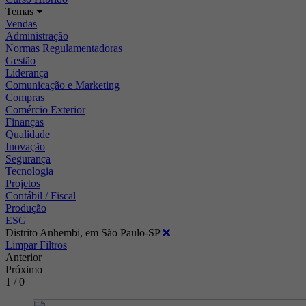
Temas
Vendas
Administração
Normas Regulamentadoras
Gestão
Liderança
Comunicação e Marketing
Compras
Comércio Exterior
Finanças
Qualidade
Inovação
Segurança
Tecnologia
Projetos
Contábil / Fiscal
Produção
ESG
Distrito Anhembi, em São Paulo-SP
Limpar Filtros
Anterior
Próximo
1 / 0