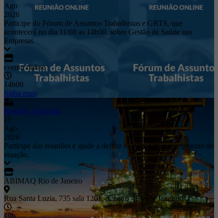
Ago
2026
Participe do Fórum de Assuntos Trabalhistas e GRTS, que
acontecerá no dia 11/08 as 14h00, sobre Gestão de Saúde nas
Empresas
evento online
14h00
Saiba mais
Reunião Ordinária
11
Ago
2026
Participe das reuniões e ajude a definir os rumos do seu segmento de
atuação.
ABIMAQ Rio de Janeiro
Rua Santa Luzia, 735 sala 1201 - Centro - Rio de Janeiro/RJ
10h