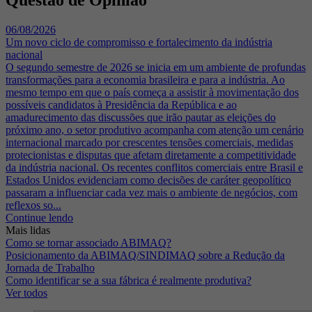
06/08/2026
Um novo ciclo de compromisso e fortalecimento da indústria
nacional
O segundo semestre de 2026 se inicia em um ambiente de profundas
transformações para a economia brasileira e para a indústria. Ao
mesmo tempo em que o país começa a assistir à movimentação dos
possíveis candidatos à Presidência da República e ao
amadurecimento das discussões que irão pautar as eleições do
próximo ano, o setor produtivo acompanha com atenção um cenário
internacional marcado por crescentes tensões comerciais, medidas
protecionistas e disputas que afetam diretamente a competitividade
da indústria nacional. Os recentes conflitos comerciais entre Brasil e
Estados Unidos evidenciam como decisões de caráter geopolítico
passaram a influenciar cada vez mais o ambiente de negócios, com
reflexos so...
Continue lendo
Mais lidas
Como se tornar associado ABIMAQ?
Posicionamento da ABIMAQ/SINDIMAQ sobre a Redução da
Jornada de Trabalho
Como identificar se a sua fábrica é realmente produtiva?
Ver todos