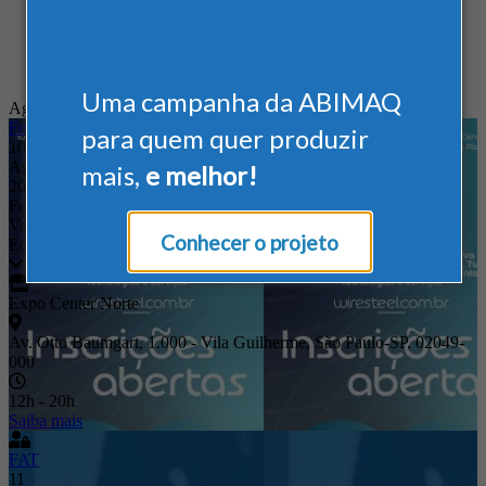
Uma campanha da ABIMAQ
Agenda
Feira Nacional
para quem quer produzir
10
Ago
mais,
e melhor!
2026
Feira Internacional da Cadeia Produtiva de Arames, Fios, Cabos,
Vergalhões + Aços, Tubos, Perfis, Chapas, Máquinas,
Conhecer o projeto
Equipamentos, Tecnologias e Serviços
Expo Center Norte
Av. Otto Baumgart, 1.000 - Vila Guilherme, São Paulo-SP, 02049-
000
12h - 20h
Saiba mais
FAT
11