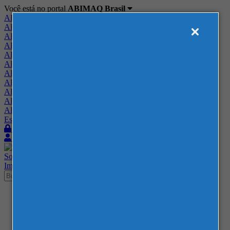
Você está no portal
ABIMAQ Brasil
ABIMAQ Brasil
ABIMAQ Minas Gerais
ABIMAQ Norte-Nordeste
ABIMAQ Paraná
ABIMAQ Piracicaba
ABIMAQ Ribeirão Preto
ABIMAQ Rio de Janeiro
ABIMAQ Rio Grande do Sul
ABIMAQ Santa Catarina
ABIMAQ São Paulo
ABIMAQ Vale do Paraíba
Escritório de Relações Governamentais
Login
Quero me associar
Sobre
Nossos Serviços
Agenda
Feiras
Cursos
Academia
Blog
Imprensa
Contato