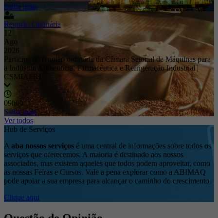
Saiba mais
Reunião Ordinária
12
Ago
2026
Participe da reunião ordinária da Câmara Setorial de Máquinas para
a Indústria Alimentícia, Farmacêutica e Refrigeração Industrial |
CSMIAFRI
09h00
Saiba mais
Ver todos
Hub de Serviços
A
aba nossos serviços
é uma central de informações sobre todos os
serviços que oferecemos. A maioria é destinado aos nossos
associados, mas existem aqueles que todos podem aproveitar, como
as nossas Feiras e Cursos. Vale a pena explorar como a ABIMAQ
pode apoiar a sua empresa para alcançar o caminho do crescimento.
Clique aqui
Questão de Opinião