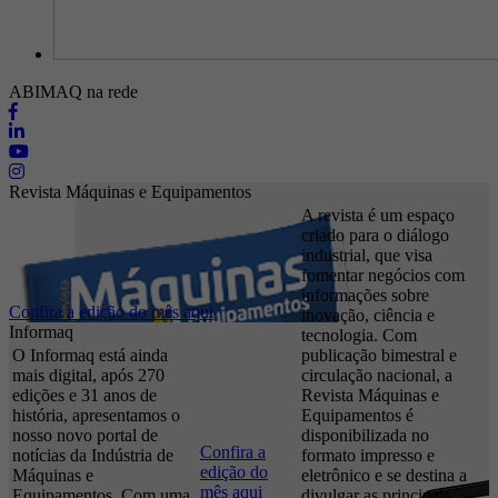
ABIMAQ na rede
Revista Máquinas e Equipamentos
A revista é um espaço
criado para o diálogo
industrial, que visa
fomentar negócios com
informações sobre
Confira a edição do mês aqui
inovação, ciência e
Informaq
tecnologia. Com
O Informaq está ainda
publicação bimestral e
mais digital, após 270
circulação nacional, a
edições e 31 anos de
Revista Máquinas e
história, apresentamos o
Equipamentos é
nosso novo portal de
disponibilizada no
Confira a
notícias da Indústria de
formato impresso e
edição do
Máquinas e
eletrônico e se destina a
mês aqui
Equipamentos. Com uma
divulgar as principais