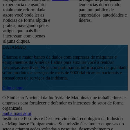
experiência de usurário
tendências do mercado
totalmente reformulada,
para um público de
agora você pode ler as
empresários, autoridades e
notícias de forma rápida e
líderes.
prática, navegando pelos
artigos que mais lhe
interessam com apenas
alguns cliques.
DATAMAQ
Criamos o maior banco de dados com empresas de máquinas e
equipamentos da América Latina para auxiliar você a realizar
pesquisas assertivas. Nele compartilhamos informações de qualidade
sobre produtos e serviços de mais de 9000 fabricantes nacionais e
prestadores de serviços da indústria.
Clique aqui
O Sindicato Nacional da Indústria de Máquinas une trabalhadores e
empresas para fortalecer e defender os interesses do setor de forma
organizada.
Saiba mais aqui
Instituto de Pesquisa e Desenvolvimento Tecnológico da Indústria
de Máquinas e Equipamentos. Sua missão é estimular empresas do
setor a criarem ações voltadas a pesquisa, desenvolvimento e